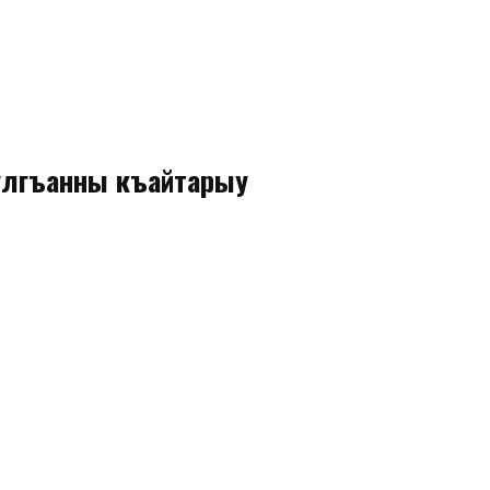
НЫ
улгъанны къайтарыу