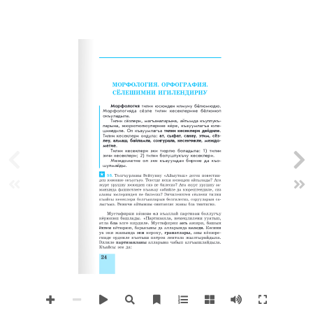
МОрФОлОГия. ОрФОГрАФия.
СЁлЕШиМни иГилЕнДириУ
Морфология 
тилни юсюнден илмуну бёлюмюдю. 
Морфологияда сёзле тилни кесеклерине бёлюнюп 
окъуладыла.
Тилни сёзлери, магъаналарына, айтымда къуллукъ­
ларына, жюрютюлюулерине кёре, къауумлагъа юле­
шинедиле. Ол къауумлагъа 
тилни кесеклери дейдиле
. 
Тилни кесеклери ондула: 
ат, сыфат, санау, этим, сёз-
леу, алмаш, байламла, сонгурала, кесекчикле, междо-
метие
.
Тилни кесеклери эки тюрлю боладыла: 1) тилни 
энчи кесеклери; 2) тилни болушлукъчу кесеклери.
Междометие ол эки къауумдан бирине да къо­
шулмайды.
53.
 Толгъурланы Зейтунну «Айыуташ» деген повестин-
ден юзюкню окъугъуз. Текстде нени юсюнден айтылады? Ата 
журт урушну юсюнден сиз не билесиз? Ата журт урушну за-
манында фашистлеге къажау сабийле да кюрешгендиле, сиз 
аланы юслеринден не билесиз? Энчиленнген сёзлени тилни 
къайсы кесеклери болгъанларын белгилегиз, сорууларын са-
лыгъыз. Экинчи айтымны синтаксис жаны бла тинтигиз.
Мустафирни кёзюне 
ол
 къаллай партизан боллугъу 
кёрюнюп башлады. «Партизанла, немецлилени ууатып, 
атла 
бла 
элге кирдиле. Мустафирни 
акъ 
ажири, башын 
ёхтем
 кётюрюп, барысыны да алларында 
келеди.
 Кесини 
уа эки жанында 
эки
 кероху, 
гранатлары,
 аны кёкюре-
гинде орденле къатыш патрон лентала жылтырайдыла. 
Эллиле 
партизанланы
 алларына чабып алгъышлайдыла. 
Къайсы эсе да:
24